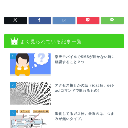
よく見られている記事一覧
1
楽天モバイルでSMSが届かない時に
確認すること２つ
2
アクセス権とかの話（icacls、get-
aclコマンドで取れるもの）
3
進化してるガス栓。最近のは、つま
みが無いタイプ。