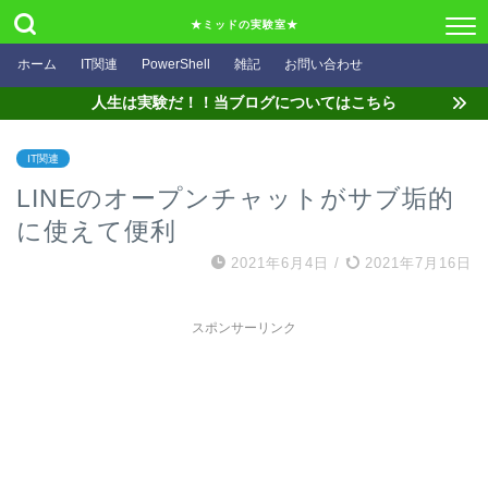
★ミッドの実験室★
ホーム
IT関連
PowerShell
雑記
お問い合わせ
人生は実験だ！！当ブログについてはこちら
IT関連
LINEのオープンチャットがサブ垢的
に使えて便利
2021年6月4日
/
2021年7月16日
スポンサーリンク