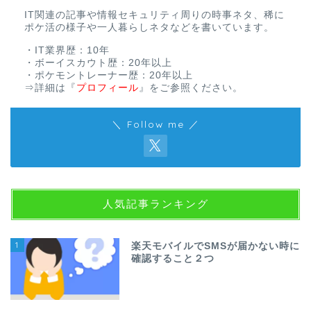
IT関連の記事や情報セキュリティ周りの時事ネタ、稀に
ポケ活の様子や一人暮らしネタなどを書いています。
・IT業界歴：10年
・ボーイスカウト歴：20年以上
・ポケモントレーナー歴：20年以上
⇒詳細は
『
プロフィール
』
をご参照ください。
＼ Follow me ／
人気記事ランキング
1
楽天モバイルでSMSが届かない時に
確認すること２つ