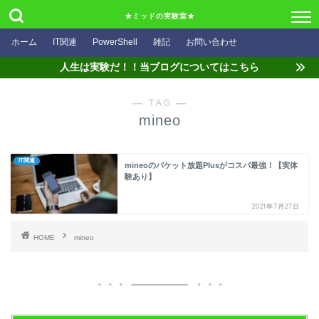
★ミッドの実験室★
ホーム
IT関連
PowerShell
雑記
お問い合わせ
人生は実験だ！！当ブログについてはこちら
― TAG ―
mineo
IT関連
mineoのパケット放題Plusがコスパ最強！【実体
験あり】
2021年7月27日
HOME
mineo