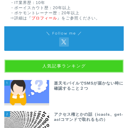
・IT業界歴：10年
・ボーイスカウト歴：20年以上
・ポケモントレーナー歴：20年以上
⇒詳細は
『
プロフィール
』
をご参照ください。
＼ Follow me ／
人気記事ランキング
1
楽天モバイルでSMSが届かない時に
確認すること２つ
2
アクセス権とかの話（icacls、get-
aclコマンドで取れるもの）