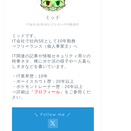
ミッド
IT会社(社内SE)/ブロガー/PG勉強中
ミッドです。
IT会社で社内SEとして10年勤務
⇒フリーランス（個人事業主）へ
IT関連の記事や情報セキュリティ周りの
時事ネタ、稀にポケ活の様子や一人暮ら
しネタなどを書いています。
・IT業界歴：10年
・ボーイスカウト歴：20年以上
・ポケモントレーナー歴：20年以上
⇒詳細は
『
プロフィール
』
をご参照くだ
さい。
＼ Follow me ／