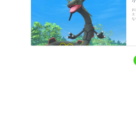
お
エ
な