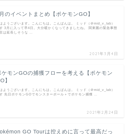
3月のイベントまとめ【ポケモンGO】
はようございます。こんにちは。こんばんは。 ミッド（＠mid_v_lab）
す 3月に入って早4日。大分暖かくなってきましたね。 関東圏の緊急事態
言は延長しそうな …
2021年3月4日
ポケモンGOの捕獲フローを考える【ポケモン
GO】
はようございます。こんにちは。こんばんは。 ミッド（＠mid_v_lab）
す 先日ポケモンGOでモンスターボール＋でポケモン捕獲 …
2021年2月24日
Pokémon GO Tourは控えめに言って最高だっ