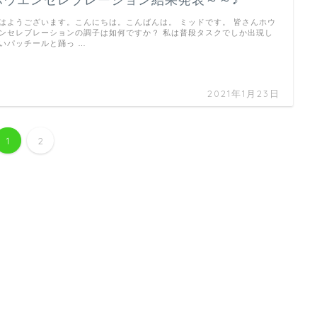
ホウエンセレブレーション結果発表～～♪
はようございます。こんにちは。こんばんは。 ミッドです。 皆さんホウ
ンセレブレーションの調子は如何ですか？ 私は普段タスクでしか出現し
いパッチールと踊っ …
2021年1月23日
1
2