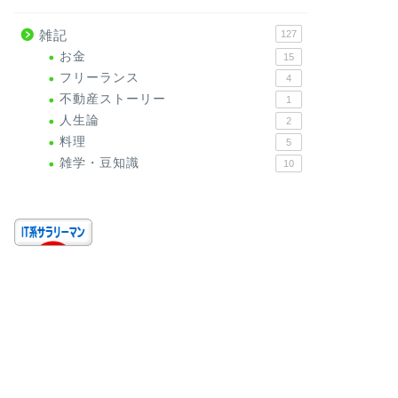
雑記
127
お金
15
フリーランス
4
不動産ストーリー
1
人生論
2
料理
5
雑学・豆知識
10