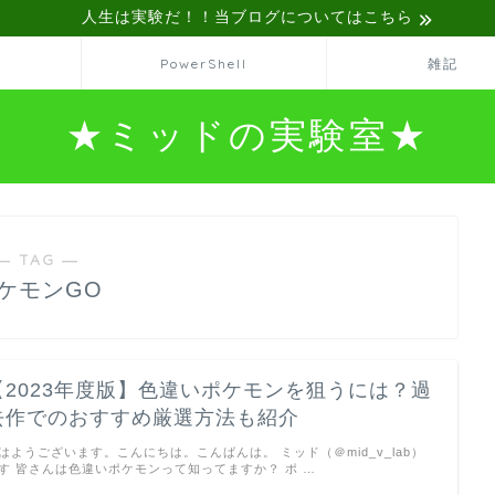
人生は実験だ！！当ブログについてはこちら
PowerShell
雑記
★ミッドの実験室★
― TAG ―
ケモンGO
【2023年度版】色違いポケモンを狙うには？過
去作でのおすすめ厳選方法も紹介
はようございます。こんにちは。こんばんは。 ミッド（＠mid_v_lab）
す 皆さんは色違いポケモンって知ってますか？ ポ …