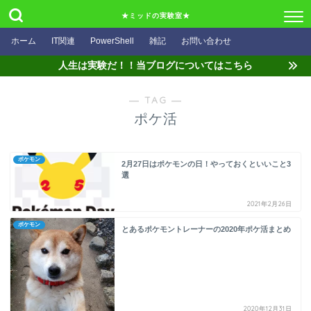
★ミッドの実験室★
ホーム
IT関連
PowerShell
雑記
お問い合わせ
人生は実験だ！！当ブログについてはこちら
― TAG ―
ポケ活
ポケモン
2月27日はポケモンの日！やっておくといいこと3
選
2021年2月26日
ポケモン
とあるポケモントレーナーの2020年ポケ活まとめ
2020年12月31日