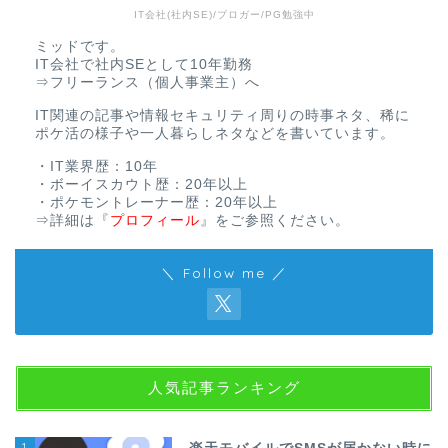
IT会社(社内SE)/ブロガー/PG勉強中
ミッドです。
IT会社で社内SEとして10年勤務
⇒フリーランス（個人事業主）へ
IT関連の記事や情報セキュリティ周りの時事ネタ、稀に
ポケ活の様子や一人暮らしネタなどを書いています。
・IT業界歴：10年
・ボーイスカウト歴：20年以上
・ポケモントレーナー歴：20年以上
⇒詳細は
『
プロフィール
』
をご参照ください。
＼ Follow me ／
人気記事ランキング
1