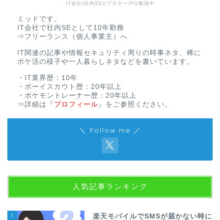
IT会社(社内SE)/ブロガー/PG勉強中
ミッドです。
IT会社で社内SEとして10年勤務
⇒フリーランス（個人事業主）へ
IT関連の記事や情報セキュリティ周りの時事ネタ、稀に
ポケ活の様子や一人暮らしネタなどを書いています。
・IT業界歴：10年
・ボーイスカウト歴：20年以上
・ポケモントレーナー歴：20年以上
⇒詳細は
『
プロフィール
』
をご参照ください。
＼ Follow me ／
人気記事ランキング
1
楽天モバイルでSMSが届かない時に