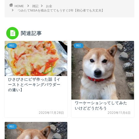
HOME
雑記
お金
つみたてNISAを積み立ててもうすぐ2年【初心者でも大丈夫】
関連記事
雑記
雑記
ひさびさにピザ作った話【イ
ーストとベーキングパウダー
の違い】
ワーケーションってしてみた
いけどどうだろう
2020年11月28日
2020年11月6日
雑記