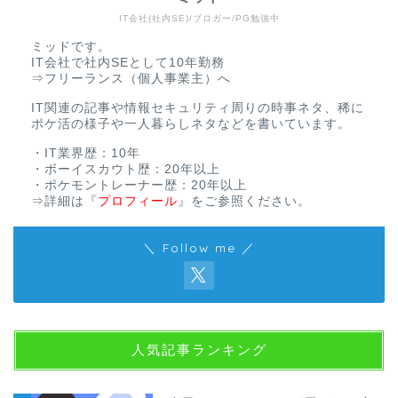
IT会社(社内SE)/ブロガー/PG勉強中
ミッドです。
IT会社で社内SEとして10年勤務
⇒フリーランス（個人事業主）へ
IT関連の記事や情報セキュリティ周りの時事ネタ、稀に
ポケ活の様子や一人暮らしネタなどを書いています。
・IT業界歴：10年
・ボーイスカウト歴：20年以上
・ポケモントレーナー歴：20年以上
⇒詳細は
『
プロフィール
』
をご参照ください。
＼ Follow me ／
人気記事ランキング