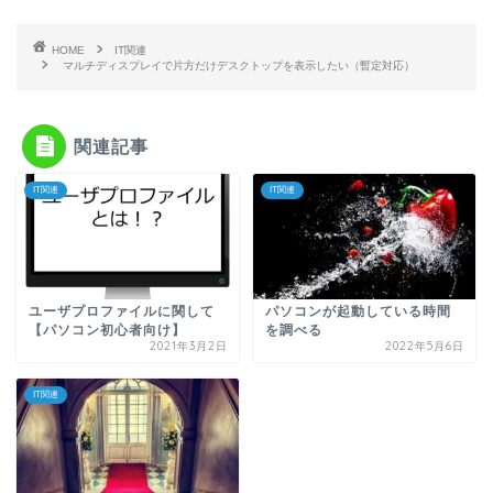
HOME
IT関連
マルチディスプレイで片方だけデスクトップを表示したい（暫定対応）
関連記事
IT関連
IT関連
ユーザプロファイルに関して
パソコンが起動している時間
【パソコン初心者向け】
を調べる
2021年3月2日
2022年5月6日
IT関連