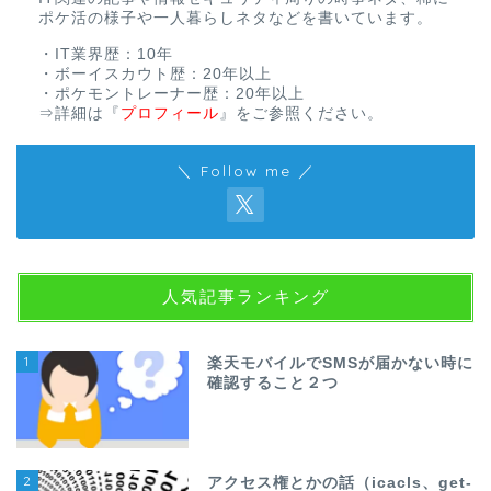
ポケ活の様子や一人暮らしネタなどを書いています。
・IT業界歴：10年
・ボーイスカウト歴：20年以上
・ポケモントレーナー歴：20年以上
⇒詳細は
『
プロフィール
』
をご参照ください。
＼ Follow me ／
人気記事ランキング
1
楽天モバイルでSMSが届かない時に
確認すること２つ
2
アクセス権とかの話（icacls、get-