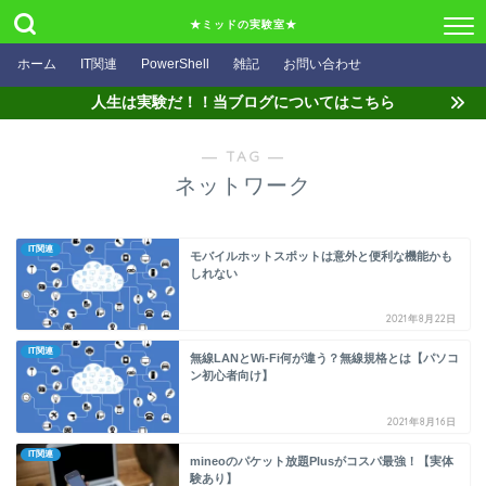
★ミッドの実験室★
ホーム
IT関連
PowerShell
雑記
お問い合わせ
人生は実験だ！！当ブログについてはこちら
― TAG ―
ネットワーク
IT関連
モバイルホットスポットは意外と便利な機能かも
しれない
2021年8月22日
IT関連
無線LANとWi-Fi何が違う？無線規格とは【パソコ
ン初心者向け】
2021年8月16日
IT関連
mineoのパケット放題Plusがコスパ最強！【実体
験あり】