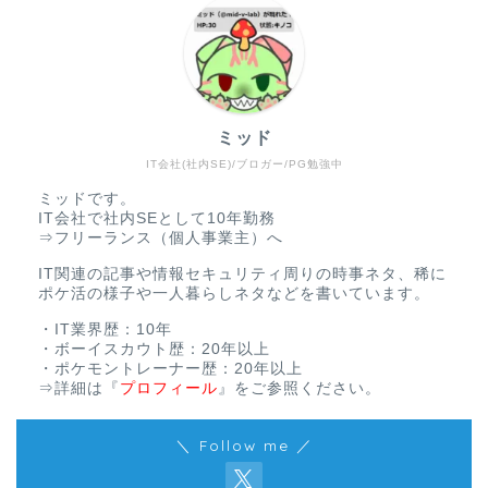
ミッド
IT会社(社内SE)/ブロガー/PG勉強中
ミッドです。
IT会社で社内SEとして10年勤務
⇒フリーランス（個人事業主）へ
IT関連の記事や情報セキュリティ周りの時事ネタ、稀に
ポケ活の様子や一人暮らしネタなどを書いています。
・IT業界歴：10年
・ボーイスカウト歴：20年以上
・ポケモントレーナー歴：20年以上
⇒詳細は
『
プロフィール
』
をご参照ください。
＼ Follow me ／