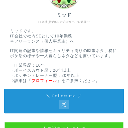
ミッド
IT会社(社内SE)/ブロガー/PG勉強中
ミッドです。
IT会社で社内SEとして10年勤務
⇒フリーランス（個人事業主）へ
IT関連の記事や情報セキュリティ周りの時事ネタ、稀に
ポケ活の様子や一人暮らしネタなどを書いています。
・IT業界歴：10年
・ボーイスカウト歴：20年以上
・ポケモントレーナー歴：20年以上
⇒詳細は
『
プロフィール
』
をご参照ください。
＼ Follow me ／