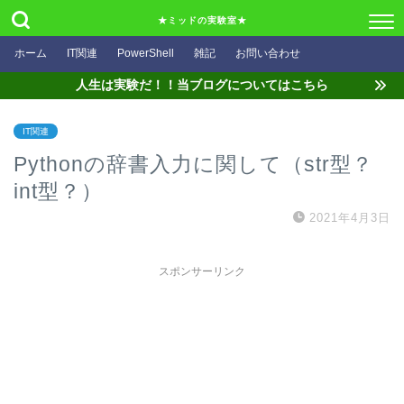
★ミッドの実験室★
ホーム
IT関連
PowerShell
雑記
お問い合わせ
人生は実験だ！！当ブログについてはこちら
IT関連
Pythonの辞書入力に関して（str型？
int型？）
2021年4月3日
スポンサーリンク