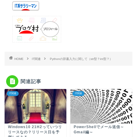
HOME
IT関連
Pythonの辞書入力に関して（str型？int型？）
関連記事
IT関連
IT関連
Windows10 21H2っていつリ
PowerShellでメール送信～
リースなの？リリース日を予
Gmail編～