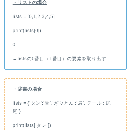
・リストの場合
lists = [0,1,2,3,4,5]
print(lists[0])
0
→listsの0番目（1番目）の要素を取り出す
・辞書の場合
lists = {‘タン’:’舌’,’ざぶとん’:’肩’,’テール’:’尻
尾’}
print(lists[‘タン’])