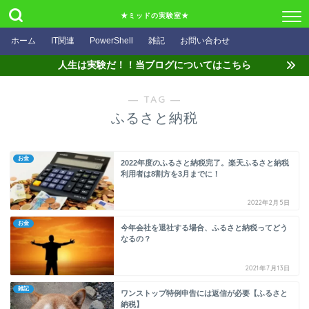
★ミッドの実験室★
ホーム
IT関連
PowerShell
雑記
お問い合わせ
人生は実験だ！！当ブログについてはこちら
― TAG ―
ふるさと納税
お金
2022年度のふるさと納税完了。楽天ふるさと納税
利用者は8割方を3月までに！
2022年2月5日
お金
今年会社を退社する場合、ふるさと納税ってどう
なるの？
2021年7月13日
雑記
ワンストップ特例申告には返信が必要【ふるさと
納税】